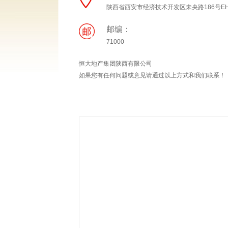
陕西省西安市经济技术开发区未央路186号E
邮编：
71000
恒大地产集团陕西有限公司
如果您有任何问题或意见请通过以上方式和我们联系！