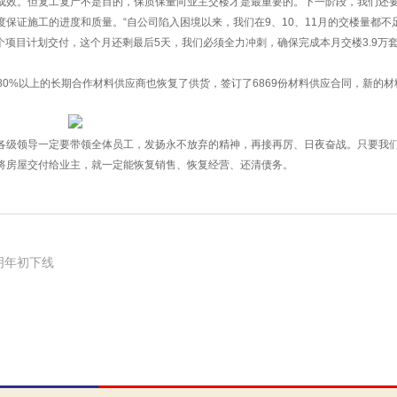
成效。但复工复产不是目的，保质保量向业主交楼才是最重要的。下一阶段，我们还
保证施工的进度和质量。“自公司陷入困境以来，我们在9、10、11月的交楼量都不
个项目计划交付，这个月还剩最后5天，我们必须全力冲刺，确保完成本月交楼3.9万
80%以上的长期合作材料供应商也恢复了供货，签订了6869份材料供应合同，新的材
各级领导一定要带领全体员工，发扬永不放弃的精神，再接再厉、日夜奋战。只要我
将房屋交付给业主，就一定能恢复销售、恢复经营、还清债务。
明年初下线