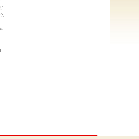
要
足1
套的
料
们