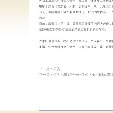
体员工通过几个月努力拼搏，复工复产保交楼工作初显
继续千方百计增加复工人数，切实提高工效，以最大力度
万套，但随着复工复产的全面推进，12月份集团有115
目标。”
目前，80%以上的主体、装修单位恢复了与恒大合作，
供应模式对“保交楼”最后的精装工程起到关键作用。
许家印最后强调，绝不允许恒大任何一个人躺平，集团
不惜一切代价做好复工复产、抓好工程建设，就一定能
上一篇：公告
下一篇：恒大汽车召开合作伙伴大会 恒驰首车