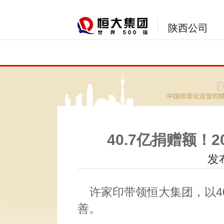
陕西公司
40.7亿捐赠额！
发布
许家印带领恒大集团，以40
善。